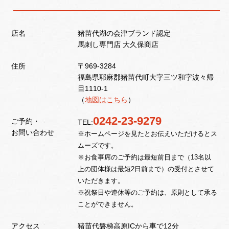
店名
猪苗代湖の会津ブランド認定
馬刺し専門店 大久保商店
住所
〒969-3284
福島県耶麻郡猪苗代町大字三ツ和字波々帰
目1110-1
（
地図はこちら
）
0242-23-9279
ご予約・
TEL:
お問い合わせ
※ホームページを見たとお伝えいただけるとス
ムーズです。
※お食事席のご予約は最短前日まで（13名以
上の団体様は最短2日前まで）
の受付とさせて
いただきます。
※祝祭日や連休等のご予約は、原則として承る
ことができません。
アクセス
猪苗代磐梯高原ICから車で12分