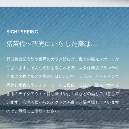
SIGHTSEEING
猪苗代へ観光にいらした際は…
野口英世記念館や世界のガラス館など、数々の観光スポットが
ございます。そんな名所を巡られる際、大久保商店でランチの
ご飯に名物グルメの馬刺しはいかがでしょうか。イートインで
馬刺し定食のランチメニューをご提供するほか、観光の食べ歩
き用のテイクアウト・持ち帰りやお土産などの品もご用意して
います。会津若松からのアクセスも良く、駐車場もございます
ので、気軽にご来店ください。