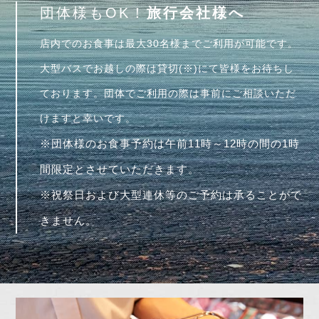
団体様もOK！
旅行会社様へ
店内でのお食事は最大30名様までご利用が可能です。
大型バスでお越しの際は貸切(※)にて皆様をお待ちし
ております。団体でご利用の際は事前にご相談いただ
けますと幸いです。
※団体様のお食事予約は午前11時～12時の間の1時
間限定とさせていただきます。
※祝祭日および大型連休等のご予約は承ることがで
きません。